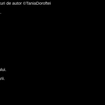
turi de autor ©️TaniaDoroftei
.
lui.
ii.